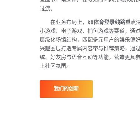
互细节，帮助用户在较短时间内完成从初
过渡。
在业务布局上，
k8体育登录线路
重点
小游戏、电子游戏、捕鱼游戏等赛道，通
层级化场馆结构，匹配多元用户的娱乐偏
兴趣圈层打造专属内容带与推荐策略，通
统、好友房与语音互动等功能，营造更具
上社区氛围。
我们的创新