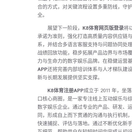
合的方式，对关键流程设置多重防线，守
全。
展望下一阶段，
K8体育网页版登录
将
承诺为准则，强化打造高质量内容供应链
系，并结合多语言客服支持与问题协同处
战绩回放功能，稳步拓展产品边界与市场
力与生命力的数字娱乐品牌。在稳健运营
APP
还将完善内部培训体系与人才梯队建
新与长期发展提供坚实支撑。
K8体育注册APP
成立于 2011 年，
口核心商圈，是一家专注线上互动娱乐与
数字娱乐企业。通过专业的产品、研发、
同，形成自上而下贯通的沟通与执行机制
快速捕捉、评估与落地。通过不断优化新