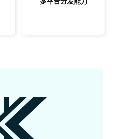
多平台分发能力
供
覆盖主流直播平台、短视频渠
多平台分发能力