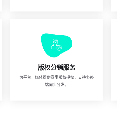
版权分销服务
为平台、媒体提供赛事版权授权，支持多终
端同步分发。