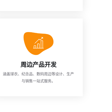
周边产品开发
涵盖球衣、纪念品、数码周边等设计、生产
与销售一站式服务。