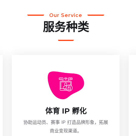
Our Service
服务种类
体育 IP 孵化
协助运动员、赛事 IP 打造品牌形象，拓展
商业变现渠道。