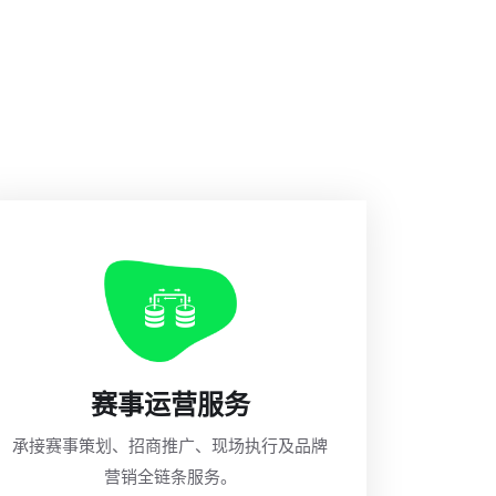
赛事运营服务
承接赛事策划、招商推广、现场执行及品牌
营销全链条服务。