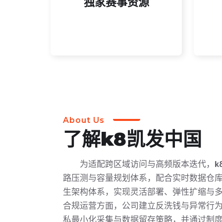
独家赛事资源
拥有国内外顶级赛事版权及合
团
独家赛事资源
About Us
了解
k8凯发中国
为适配跨区域访问与高频版本迭代，
k
路压测与容量规划体系，配合实时数据仓
生架构体系，实现灵活部署、弹性扩缩与
合规运营方面，公司建立反洗钱与异常行
私最小化采集与数据留存策略，并通过制