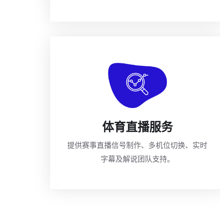
体育直播服务
提供赛事直播信号制作、多机位切换、实时
字幕及解说团队支持。