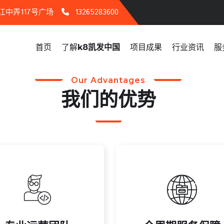
中弄117号广场
13265283600
首页
了解
k8凯发中国
项目成果
行业资讯
服
Our Advantages
我们的优势
理。
本。
经验，擅长全流程精细化管
一站式解决方案，降低合作