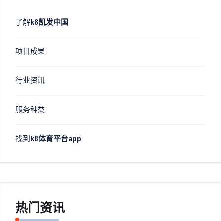
了解
k8凯发中国
项目成果
行业资讯
服务种类
找到
k8体育平台app
热门资讯