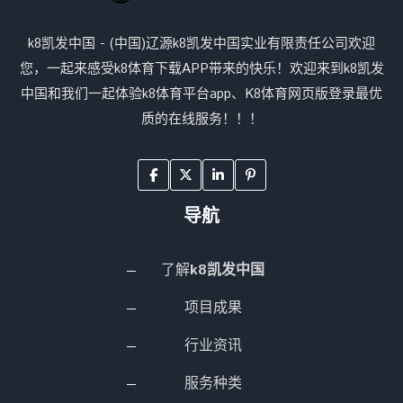
k8凯发中国 - (中国)辽源k8凯发中国实业有限责任公司欢迎
您，一起来感受k8体育下载APP带来的快乐！欢迎来到k8凯发
中国和我们一起体验k8体育平台app、K8体育网页版登录最优
质的在线服务！！！
导航
了解
k8凯发中国
项目成果
行业资讯
服务种类