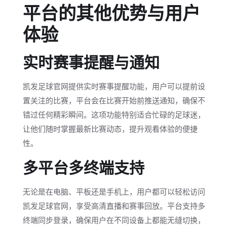
平台的其他优势与用户
体验
实时赛事提醒与通知
凯发足球官网提供实时赛事提醒功能，用户可以提前设
置关注的比赛，平台会在比赛开始前推送通知，确保不
错过任何精彩瞬间。这项功能特别适合忙碌的足球迷，
让他们随时掌握最新比赛动态，提升观看体验的便捷
性。
多平台多终端支持
无论是在电脑、平板还是手机上，用户都可以轻松访问
凯发足球官网，享受高清直播和赛事回放。平台支持多
终端同步登录，确保用户在不同设备上都能无缝切换，