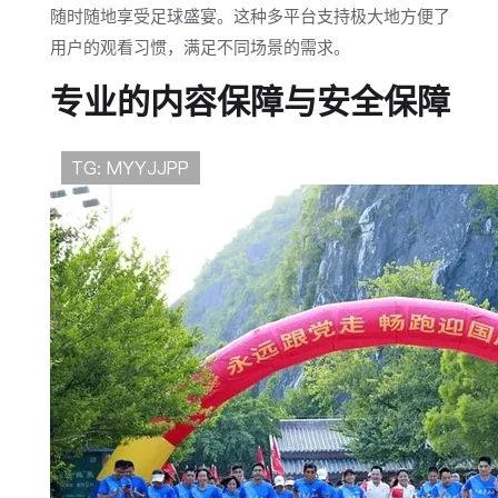
随时随地享受足球盛宴。这种多平台支持极大地方便了
用户的观看习惯，满足不同场景的需求。
专业的内容保障与安全保障