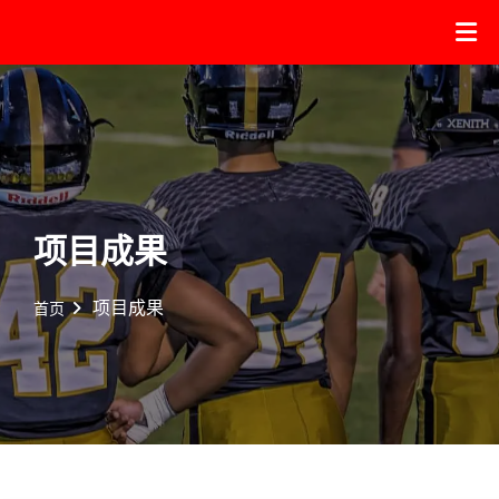
项目成果
项目成果
首页