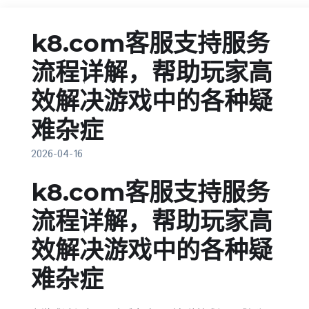
k8.com客服支持服务
流程详解，帮助玩家高
效解决游戏中的各种疑
难杂症
2026-04-16
k8.com客服支持服务
流程详解，帮助玩家高
效解决游戏中的各种疑
难杂症