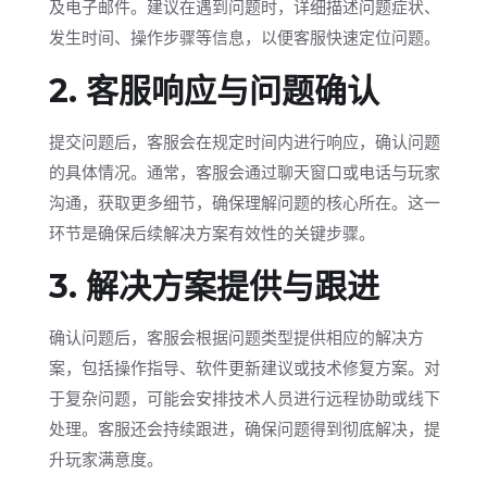
及电子邮件。建议在遇到问题时，详细描述问题症状、
发生时间、操作步骤等信息，以便客服快速定位问题。
2. 客服响应与问题确认
提交问题后，客服会在规定时间内进行响应，确认问题
的具体情况。通常，客服会通过聊天窗口或电话与玩家
沟通，获取更多细节，确保理解问题的核心所在。这一
环节是确保后续解决方案有效性的关键步骤。
3. 解决方案提供与跟进
确认问题后，客服会根据问题类型提供相应的解决方
案，包括操作指导、软件更新建议或技术修复方案。对
于复杂问题，可能会安排技术人员进行远程协助或线下
处理。客服还会持续跟进，确保问题得到彻底解决，提
升玩家满意度。