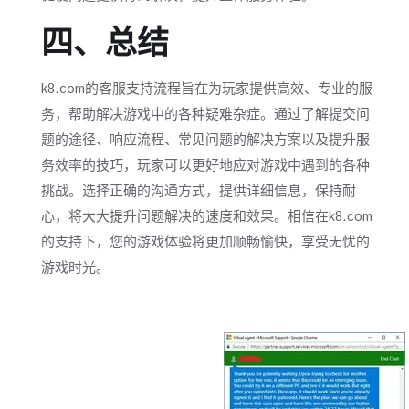
四、总结
k8.com的客服支持流程旨在为玩家提供高效、专业的服
务，帮助解决游戏中的各种疑难杂症。通过了解提交问
题的途径、响应流程、常见问题的解决方案以及提升服
务效率的技巧，玩家可以更好地应对游戏中遇到的各种
挑战。选择正确的沟通方式，提供详细信息，保持耐
心，将大大提升问题解决的速度和效果。相信在k8.com
的支持下，您的游戏体验将更加顺畅愉快，享受无忧的
游戏时光。