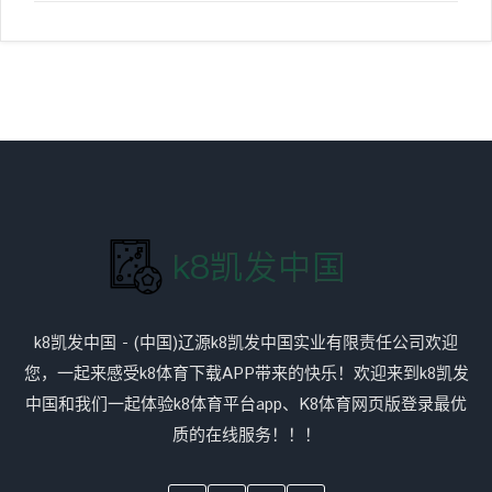
k8凯发中国 - (中国)辽源k8凯发中国实业有限责任公司欢迎
您，一起来感受k8体育下载APP带来的快乐！欢迎来到k8凯发
中国和我们一起体验k8体育平台app、K8体育网页版登录最优
质的在线服务！！！