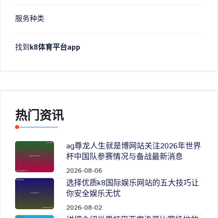
服务种类
找到
k8体育平台app
热门资讯
ag尊龙人生就是博网站关注2026年世界
杯中国队参赛情况与备战最新消息
2026-08-06
选择优质k8国际娱乐网站的五大技巧让
你安全娱乐无忧
2026-08-02