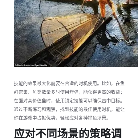
技能的效果最大化需要在合适的时机使用。比如，在鱼
群密集、鱼类数量多时使用炸弹，能获得更高的收益；
在面对高价值鱼时，使用锁定技能可以确保击中目标。
通过不断练习和观察，找到技能的最佳使用时机，能让
你在游戏中占据优势，轻松应对各种捕鱼场景。
应对不同场景的策略调