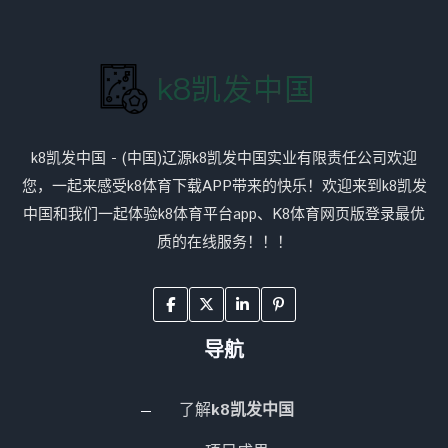
k8凯发中国 - (中国)辽源k8凯发中国实业有限责任公司欢迎
您，一起来感受k8体育下载APP带来的快乐！欢迎来到k8凯发
中国和我们一起体验k8体育平台app、K8体育网页版登录最优
质的在线服务！！！
导航
了解
k8凯发中国