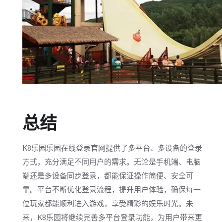
总结
K8乐园乐园在线登录官网提供了多平台、多设备的登录
方式，充分满足不同用户的需求。无论是手机端、电脑
端还是多设备同步登录，都能保证操作简便、安全可
靠。平台不断优化登录流程，提升用户体验，确保每一
位玩家都能顺利进入游戏，享受精彩的娱乐时光。未
来，K8乐园将继续完善多平台登录功能，为用户带来更