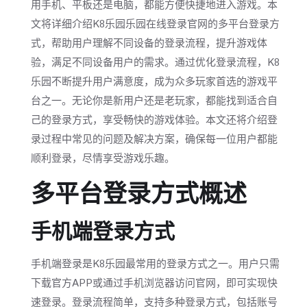
用手机、平板还是电脑，都能方便快捷地进入游戏。本
文将详细介绍K8乐园乐园在线登录官网的多平台登录方
式，帮助用户理解不同设备的登录流程，提升游戏体
验，满足不同设备用户的需求。通过优化登录流程，K8
乐园不断提升用户满意度，成为众多玩家首选的游戏平
台之一。无论你是新用户还是老玩家，都能找到适合自
己的登录方式，享受畅快的游戏体验。本文还将介绍登
录过程中常见的问题及解决方案，确保每一位用户都能
顺利登录，尽情享受游戏乐趣。
多平台登录方式概述
手机端登录方式
手机端登录是K8乐园最常用的登录方式之一。用户只需
下载官方APP或通过手机浏览器访问官网，即可实现快
速登录。登录流程简单，支持多种登录方式，包括账号