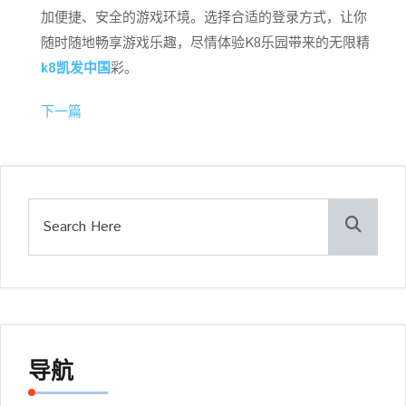
加便捷、安全的游戏环境。选择合适的登录方式，让你
随时随地畅享游戏乐趣，尽情体验K8乐园带来的无限精
k8凯发中国
彩。
下一篇
导航