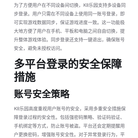
为了方便用户在不同设备间切换，K8乐园支持多设备同
步登录。用户只需在不同设备上使用同一账号登录，即
可实现游戏数据同步，保证游戏进度一致。这一功能极
大地方便了用户在手机、平板和电脑之间自由切换，提
升整体游戏体验。同步登录还支持一键退出，确保账号
安全，避免未授权访问。
多平台登录的安全保障
措施
账号安全策略
K8乐园高度重视用户账号的安全，采用多重安全措施保
障登录过程的安全性。包括强密码策略、验证码验证、
手机绑定等方式，防止账号被盗。平台还会定期提醒用
户更换密码，增强账号安全性。对于异常登录行为，平