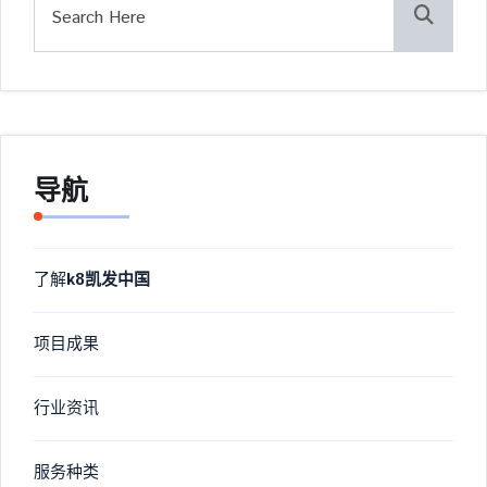
导航
了解
k8凯发中国
项目成果
行业资讯
服务种类