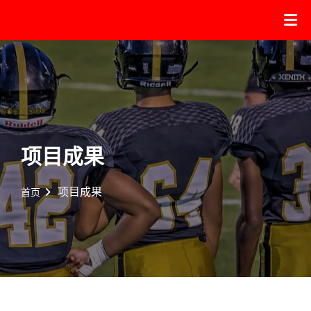
项目成果
项目成果
首页