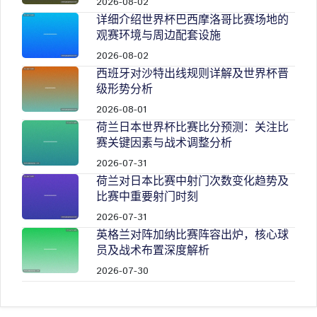
2026-08-02
详细介绍世界杯巴西摩洛哥比赛场地的
观赛环境与周边配套设施
2026-08-02
西班牙对沙特出线规则详解及世界杯晋
级形势分析
2026-08-01
荷兰日本世界杯比赛比分预测：关注比
赛关键因素与战术调整分析
2026-07-31
荷兰对日本比赛中射门次数变化趋势及
比赛中重要射门时刻
2026-07-31
英格兰对阵加纳比赛阵容出炉，核心球
员及战术布置深度解析
2026-07-30