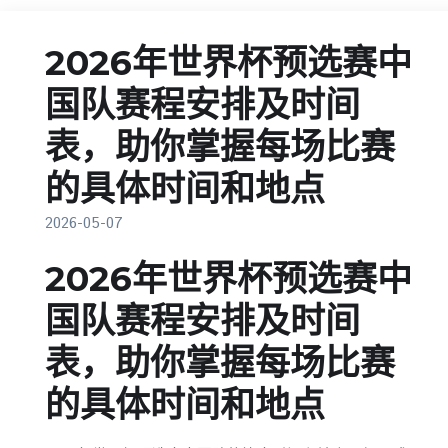
2026年世界杯预选赛中
国队赛程安排及时间
表，助你掌握每场比赛
的具体时间和地点
2026-05-07
2026年世界杯预选赛中
国队赛程安排及时间
表，助你掌握每场比赛
的具体时间和地点