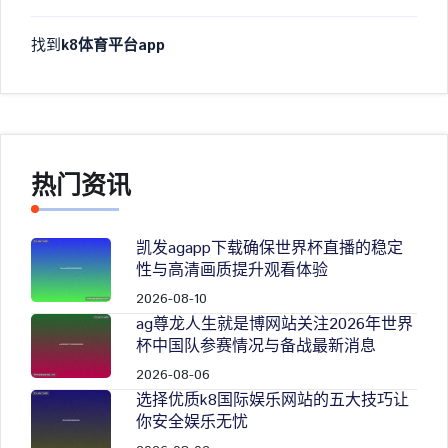
找到
k8体育平台app
热门资讯
凯发agapp下载确保世界杯直播的稳定
性与高清画质提升观看体验
2026-08-10
ag尊龙人生就是博网站关注2026年世界
杯中国队参赛情况与备战最新消息
2026-08-06
选择优质k8国际娱乐网站的五大技巧让
你安全娱乐无忧