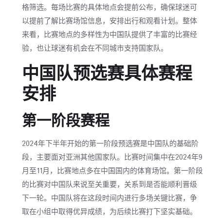
格筛选。每场比赛的具体地点会提前公布，确保球迷可
以提前了解比赛场馆信息，安排出行和观看计划。整体
来看，比赛地点的多样性为中国队提供了丰富的比赛经
验，也让球迷有机会在不同城市支持国家队。
中国队预选赛具体赛程
安排
第一阶段赛程
2024年下半年开始的第一阶段预选赛是中国队的基础阶
段，主要面对亚洲其他国家队。比赛时间集中在2024年9
月至11月，比赛地点多在中国国内的体育场馆。第一阶段
的比赛对中国队来说至关重要，关系到是否能顺利晋级
下一轮。中国队将在这段时间内进行多场关键比赛，争
取在小组中取得优异成绩，为后续比赛打下坚实基础。