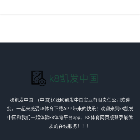
k8凯发中国 - (中国)辽源k8凯发中国实业有限责任公司欢迎
您，一起来感受k8体育下载APP带来的快乐！欢迎来到k8凯发
中国和我们一起体验k8体育平台app、K8体育网页版登录最优
质的在线服务！！！