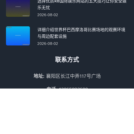
选择优质k8国际娱乐网站的五大技巧让你安全娱
乐无忧
2026-08-02
详细介绍世界杯巴西摩洛哥比赛场地的观赛环境
与周边配套设施
2026-08-02
联系方式
地址:
襄阳区长江中弄117号广场
电话:
13265283600
邮箱:
k8f88comunopened@icloud.com