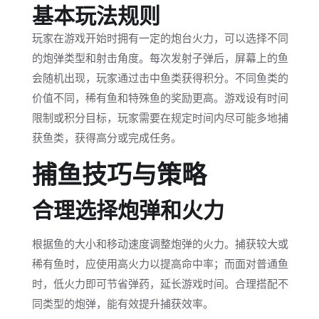
基本玩法规则
玩家在游戏开始时拥有一定的炮台火力，可以选择不同
的炮弹类型和射击角度。每次发射子弹后，屏幕上的鱼
会随机出现，玩家通过击中鱼类获得积分。不同鱼类的
价值不同，稀有鱼和特殊鱼的奖励更高。游戏设有时间
限制或积分目标，玩家需要在规定时间内尽可能多地捕
获鱼类，获得高分或完成任务。
捕鱼技巧与策略
合理选择炮弹和火力
根据鱼的大小和移动速度调整炮弹的火力。捕获较大或
稀有鱼时，应使用高火力以提高命中率；而面对普通鱼
时，低火力即可节省弹药，延长游戏时间。合理搭配不
同类型的炮弹，能有效提升捕获效率。