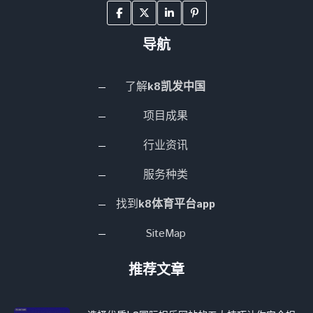
导航
了解
k8凯发中国
项目成果
行业资讯
服务种类
找到
k8体育平台app
SiteMap
推荐文章