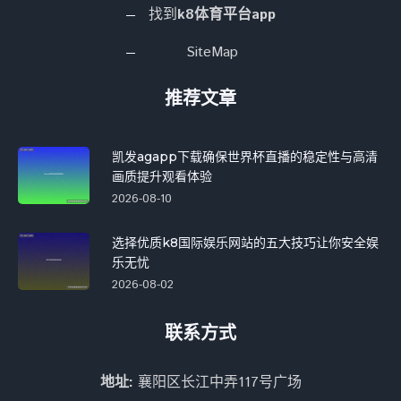
找到
k8体育平台app
SiteMap
推荐文章
凯发agapp下载确保世界杯直播的稳定性与高清
画质提升观看体验
2026-08-10
选择优质k8国际娱乐网站的五大技巧让你安全娱
乐无忧
2026-08-02
联系方式
地址:
襄阳区长江中弄117号广场