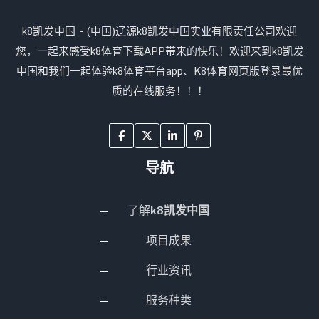
k8凯发中国 - (中国)辽源k8凯发中国实业有限责任公司欢迎
您，一起来感受k8体育下载APP带来的快乐！欢迎来到k8凯发
中国和我们一起体验k8体育平台app、K8体育网页版登录最优
质的在线服务！！！
导航
了解
k8凯发中国
项目成果
行业资讯
服务种类