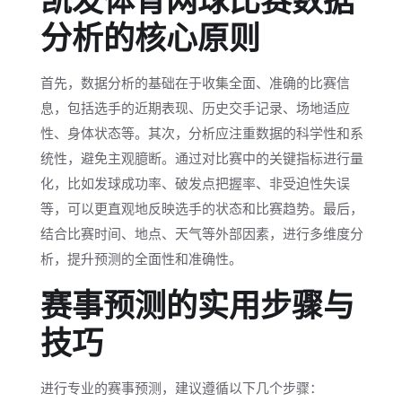
凯发体育网球比赛数据
分析的核心原则
首先，数据分析的基础在于收集全面、准确的比赛信
息，包括选手的近期表现、历史交手记录、场地适应
性、身体状态等。其次，分析应注重数据的科学性和系
统性，避免主观臆断。通过对比赛中的关键指标进行量
化，比如发球成功率、破发点把握率、非受迫性失误
等，可以更直观地反映选手的状态和比赛趋势。最后，
结合比赛时间、地点、天气等外部因素，进行多维度分
析，提升预测的全面性和准确性。
赛事预测的实用步骤与
技巧
进行专业的赛事预测，建议遵循以下几个步骤：