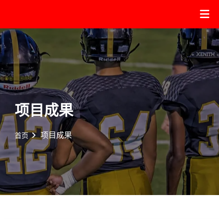
项目成果
项目成果
首页