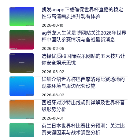
凯发agapp下载确保世界杯直播的稳定
性与高清画质提升观看体验
2026-08-10
ag尊龙人生就是博网站关注2026年世界
杯中国队参赛情况与备战最新消息
2026-08-06
选择优质k8国际娱乐网站的五大技巧让
你安全娱乐无忧
2026-08-02
详细介绍世界杯巴西摩洛哥比赛场地的
观赛环境与周边配套设施
2026-08-02
西班牙对沙特出线规则详解及世界杯晋
级形势分析
2026-08-01
荷兰日本世界杯比赛比分预测：关注比
赛关键因素与战术调整分析