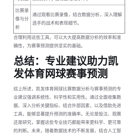
比赛录
通过观看比赛录像，结合数据分析，深入理解
像与分
选手的战术和表现细节。
析
合理利用这些工具，可以大大提高数据分析的效率和准
确性，为赛事预测提供坚实的基础。
总结：专业建议助力凯
发体育网球赛事预测
综上所述，凯发体育网球比赛数据分析与赛事预测的专
业建议强调系统性、科学性和实用性。通过全面收集数
据、深入分析关键指标、结合外部因素，以及借助先进
工具，能够显著提升预测的准确率。无论是投注、观赛
还是研究，掌握这些专业技巧都能带来更科学、更可靠
的判断。未来，随着数据技术的不断发展，结合人工智