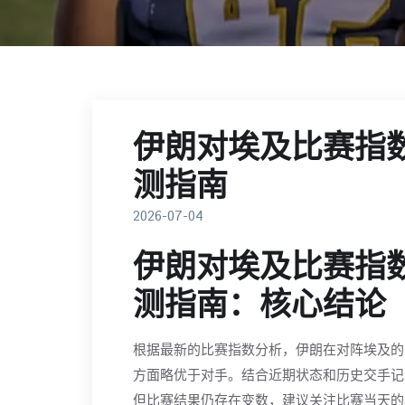
伊朗对埃及比赛指
测指南
2026-07-04
伊朗对埃及比赛指
测指南：核心结论
根据最新的比赛指数分析，伊朗在对阵埃及的
方面略优于对手。结合近期状态和历史交手记
但比赛结果仍存在变数，建议关注比赛当天的