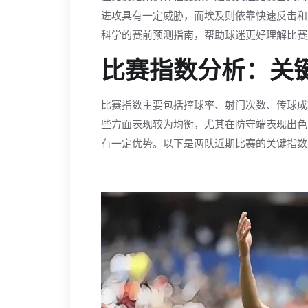
进攻具有一定威胁，而埃及则依靠快速反击和
科学的赛前预测指南，帮助球迷更好理解比赛
比赛指数分析：关
比赛指数主要包括控球率、射门次数、传球成
些方面表现较为均衡，尤其在防守端表现出色
有一定优势。以下是两队近期比赛的关键指数