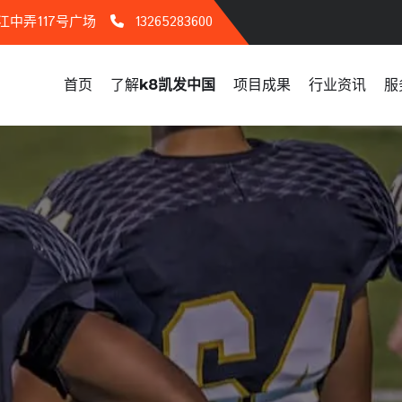
中弄117号广场
13265283600
首页
了解
k8凯发中国
项目成果
行业资讯
服