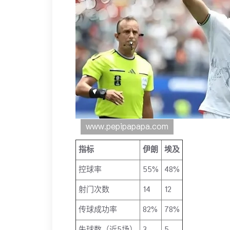
指标
伊朗
埃及
控球率
55%
48%
射门次数
14
12
传球成功率
82%
78%
失球数（近5场）
3
5