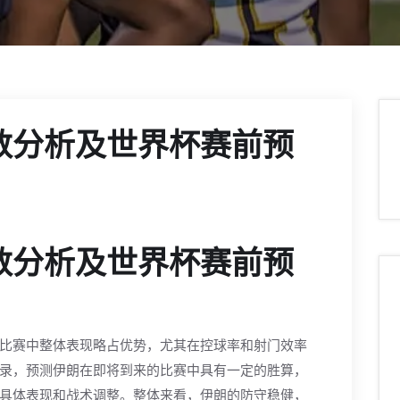
数分析及世界杯赛前预
数分析及世界杯赛前预
比赛中整体表现略占优势，尤其在控球率和射门效率
录，预测伊朗在即将到来的比赛中具有一定的胜算，
具体表现和战术调整。整体来看，伊朗的防守稳健，