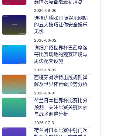
赛情况与备战最新消息
2026-08-06
选择优质k8国际娱乐网站
的五大技巧让你安全娱乐
无忧
2026-08-02
详细介绍世界杯巴西摩洛
哥比赛场地的观赛环境与
周边配套设施
2026-08-02
西班牙对沙特出线规则详
解及世界杯晋级形势分析
2026-08-01
荷兰日本世界杯比赛比分
预测：关注比赛关键因素
与战术调整分析
2026-07-31
荷兰对日本比赛中射门次