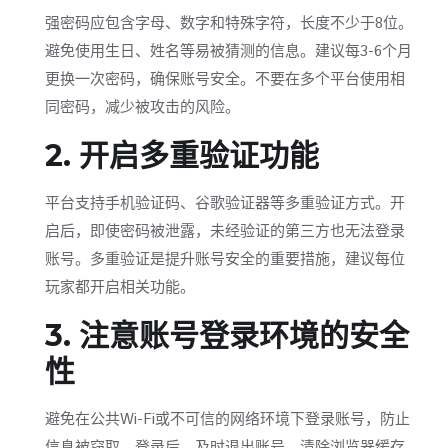
强密码应包含字母、数字和特殊字符，长度不少于8位。
避免使用生日、姓名等易被猜测的信息。建议每3-6个月
更换一次密码，确保账号安全。不要在多个平台使用相
同密码，减少被攻击的风险。
2. 开启多重验证功能
平台支持手机验证码、谷歌验证器等多重验证方式。开
启后，即使密码被泄露，未经验证的第三方也无法登录
账号。多重验证是提升账号安全的重要措施，建议每位
玩家都开启相关功能。
3. 注意账号登录环境的安全
性
避免在公共Wi-Fi或不可信的网络环境下登录账号，防止
信息被窃取。登录后，及时退出账号，清除浏览器缓存