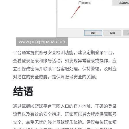
平台通常提供账号安全检测功能，建议定期登录平台，
查看登录记录和账号活动。如发现异常登录或操作，应
立即修改密码并联系平台客服处理。保持警惕，及时应
对潜在的安全威胁，是保障账号安全的关键。
结语
通过掌握k8篮球平台官网入口的官方地址、正确的登录
流程以及有效的安全措施，玩家可以最大程度保障账号
安全，享受无忧的线上篮球娱乐体验。建议每位玩家都