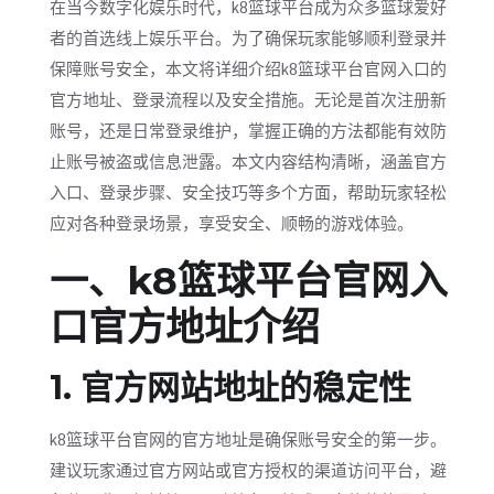
在当今数字化娱乐时代，k8篮球平台成为众多篮球爱好
者的首选线上娱乐平台。为了确保玩家能够顺利登录并
保障账号安全，本文将详细介绍k8篮球平台官网入口的
官方地址、登录流程以及安全措施。无论是首次注册新
账号，还是日常登录维护，掌握正确的方法都能有效防
止账号被盗或信息泄露。本文内容结构清晰，涵盖官方
入口、登录步骤、安全技巧等多个方面，帮助玩家轻松
应对各种登录场景，享受安全、顺畅的游戏体验。
一、k8篮球平台官网入
口官方地址介绍
1. 官方网站地址的稳定性
k8篮球平台官网的官方地址是确保账号安全的第一步。
建议玩家通过官方网站或官方授权的渠道访问平台，避