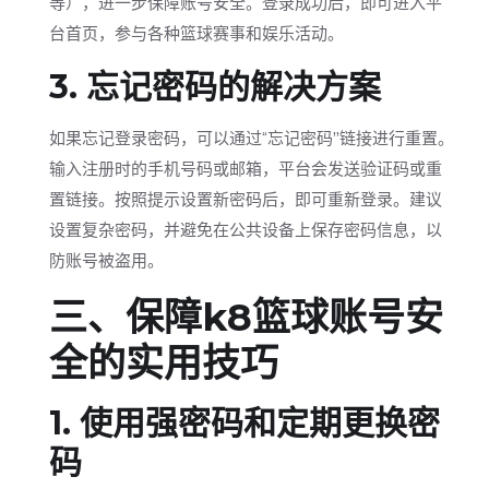
等），进一步保障账号安全。登录成功后，即可进入平
台首页，参与各种篮球赛事和娱乐活动。
3. 忘记密码的解决方案
如果忘记登录密码，可以通过“忘记密码”链接进行重置。
输入注册时的手机号码或邮箱，平台会发送验证码或重
置链接。按照提示设置新密码后，即可重新登录。建议
设置复杂密码，并避免在公共设备上保存密码信息，以
防账号被盗用。
三、保障k8篮球账号安
全的实用技巧
1. 使用强密码和定期更换密
码