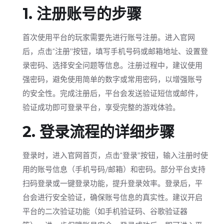
1. 注册账号的步骤
首次使用平台的玩家需要先进行账号注册。进入官网
后，点击“注册”按钮，填写手机号码或邮箱地址、设置登
录密码、选择安全问题等信息。注册过程中，建议使用
强密码，避免使用简单的数字或常用密码，以增强账号
的安全性。完成注册后，平台会发送验证短信或邮件，
验证成功即可登录平台，享受完整的游戏体验。
2. 登录流程的详细步骤
登录时，进入官网首页，点击“登录”按钮，输入注册时使
用的账号信息（手机号码/邮箱）和密码。部分平台支持
扫码登录或一键登录功能，提升登录效率。登录后，平
台会进行安全验证，确保账号信息的真实性。建议开启
平台的二次验证功能（如手机验证码、谷歌验证器