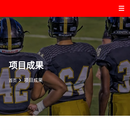
项目成果
项目成果
首页