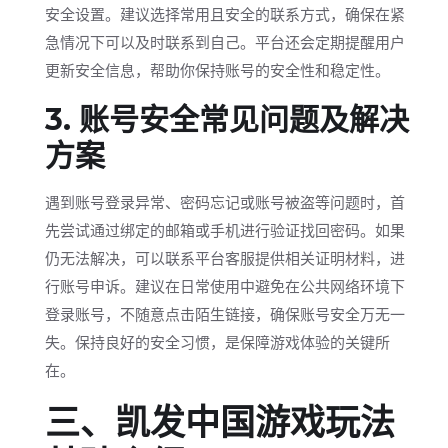
安全设置。建议选择常用且安全的联系方式，确保在紧
急情况下可以及时联系到自己。平台还会定期提醒用户
更新安全信息，帮助你保持账号的安全性和稳定性。
3. 账号安全常见问题及解决
方案
遇到账号登录异常、密码忘记或账号被盗等问题时，首
先尝试通过绑定的邮箱或手机进行验证找回密码。如果
仍无法解决，可以联系平台客服提供相关证明材料，进
行账号申诉。建议在日常使用中避免在公共网络环境下
登录账号，不随意点击陌生链接，确保账号安全万无一
失。保持良好的安全习惯，是保障游戏体验的关键所
在。
三、凯发中国游戏玩法