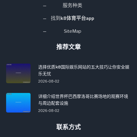
服务种类
找到
k8体育平台app
SiteMap
推荐文章
选择优质k8国际娱乐网站的五大技巧让你安全娱
乐无忧
2026-08-02
详细介绍世界杯巴西摩洛哥比赛场地的观赛环境
与周边配套设施
2026-08-02
联系方式