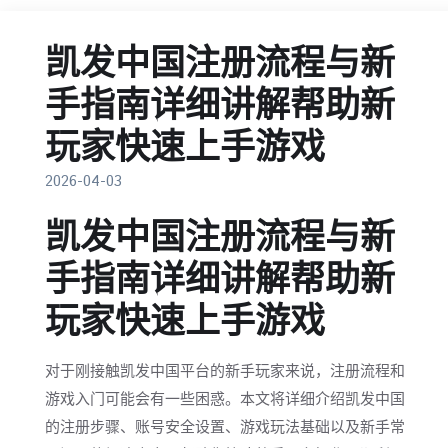
凯发中国注册流程与新
手指南详细讲解帮助新
玩家快速上手游戏
2026-04-03
凯发中国注册流程与新
手指南详细讲解帮助新
玩家快速上手游戏
对于刚接触凯发中国平台的新手玩家来说，注册流程和
游戏入门可能会有一些困惑。本文将详细介绍凯发中国
的注册步骤、账号安全设置、游戏玩法基础以及新手常