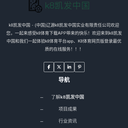
k8凯发中国 - (中国)辽源k8凯发中国实业有限责任公司欢迎
您，一起来感受k8体育下载APP带来的快乐！欢迎来到k8凯发
中国和我们一起体验k8体育平台app、K8体育网页版登录最优
质的在线服务！！！
导航
了解
k8凯发中国
项目成果
行业资讯