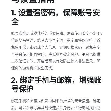
1. 设置强密码，保障账号安
全
账号安全是游戏体验的重要保障。建议使用长度不少于8
位的复杂密码，结合大小写字母、数字和特殊字符，避
免使用常见密码或个人信息。定期更换密码，避免在多
个平台使用相同密码，降低账号被盗风险。平台也提供
二次验证功能，开启后可以有效防止他人非法登录，确
保你的游戏资产安全无忧。
2. 绑定手机与邮箱，增强账
号保护
绑定手机和邮箱是凯发中国平台推荐的安全措施。绑定
后，可以在账号异常时快速验证身份，进行密码找回或