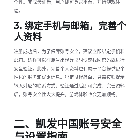
全性。完成验证后，用户即可登录平台，开始游戏体
验。
3. 绑定手机与邮箱，完善个
人资料
注册成功后，为了保障账号安全，建议立即绑定手机和
邮箱。这样可以在账号出现异常时快速找回密码或进行
安全验证。此外，完善个人资料也有助于平台提供更个
性化的服务和优惠信息。绑定过程简单，只需按照提示
输入对应的联系方式，验证通过后即可完成。完善资料
后，账号安全性大大提升，游戏体验也会更加顺畅。
二、凯发中国账号安全
与设置指南