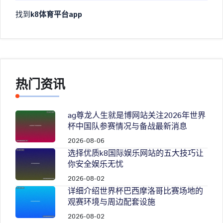
找到
k8体育平台app
热门资讯
ag尊龙人生就是博网站关注2026年世界
杯中国队参赛情况与备战最新消息
2026-08-06
选择优质k8国际娱乐网站的五大技巧让
你安全娱乐无忧
2026-08-02
详细介绍世界杯巴西摩洛哥比赛场地的
观赛环境与周边配套设施
2026-08-02