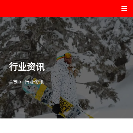
行业资讯
行业资讯
首页