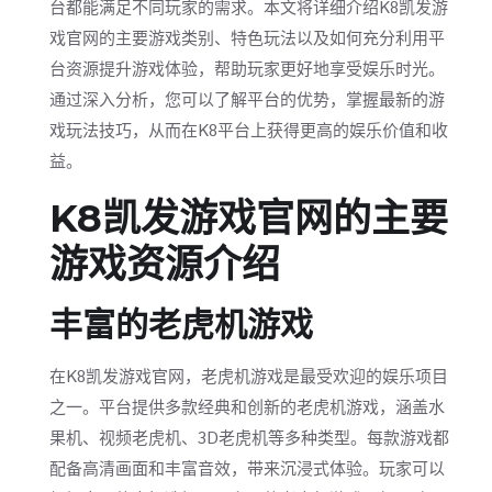
台都能满足不同玩家的需求。本文将详细介绍K8凯发游
戏官网的主要游戏类别、特色玩法以及如何充分利用平
台资源提升游戏体验，帮助玩家更好地享受娱乐时光。
通过深入分析，您可以了解平台的优势，掌握最新的游
戏玩法技巧，从而在K8平台上获得更高的娱乐价值和收
益。
K8凯发游戏官网的主要
游戏资源介绍
丰富的老虎机游戏
在K8凯发游戏官网，老虎机游戏是最受欢迎的娱乐项目
之一。平台提供多款经典和创新的老虎机游戏，涵盖水
果机、视频老虎机、3D老虎机等多种类型。每款游戏都
配备高清画面和丰富音效，带来沉浸式体验。玩家可以