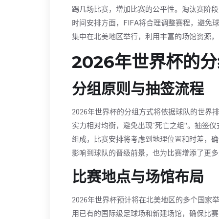
踢几场比赛，增加比赛的公平性。淘汰赛阶段
时间安排方面，FIFA将合理调整赛程，避
集中在北美地区举行，利用丰富的场馆资源，
2026年世界杯的
分组原则与抽签流程
2026年世界杯的分组方式将依据球队的世界
实力相对均衡，避免出现“死亡之组”。抽签
组成，比赛安排将考虑到地理位置和时差，确
影响到球队的晋级前景，也为比赛增添了更多
比赛地点与场馆布局
2026年世界杯预计将在北美地区的多个国
用已有的国际级足球场和新建场馆，确保比赛