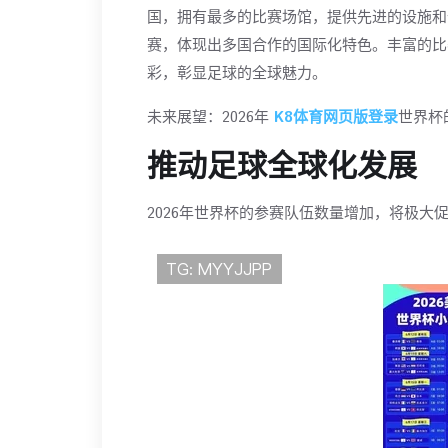
国，拥有最多的比赛场馆，提供先进的设施和
赛，体现出多国合作的国际化特色。丰富的比
彩，彰显足球的全球魅力。
未来展望：2026年
K8体育网页版登录
世界杯
推动足球全球化发展
2026年世界杯的参赛队伍数量增加，将极大