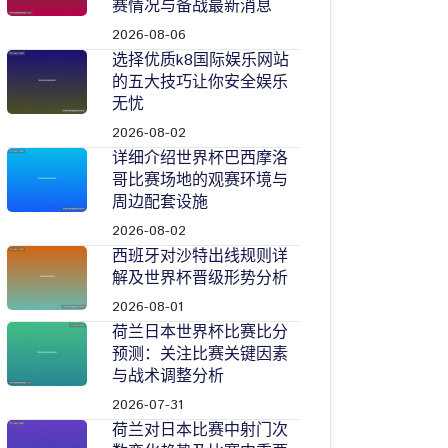
赛情况与备战最新消息
2026-08-06
选择优质k8国际娱乐网站
的五大技巧让你安全娱乐
无忧
2026-08-02
详细介绍世界杯巴西摩洛
哥比赛场地的观赛环境与
周边配套设施
2026-08-02
西班牙对沙特出线规则详
解及世界杯晋级形势分析
2026-08-01
荷兰日本世界杯比赛比分
预测：关注比赛关键因素
与战术调整分析
2026-07-31
荷兰对日本比赛中射门次