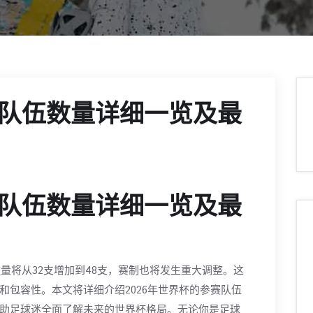
赛队伍数量详细一览及最
赛队伍数量详细一览及最
数量将从32支增加到48支，赛制也将发生重大调整。这
和包容性。本文将详细介绍2026年世界杯的参赛队伍
助足球迷全面了解未来的世界杯格局。无论你是足球