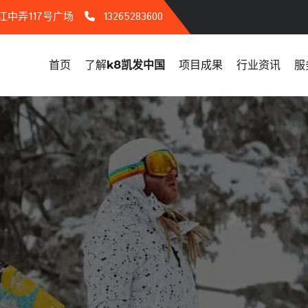
中弄117号广场
13265283600
首页
了解
k8凯发中国
项目成果
行业资讯
服