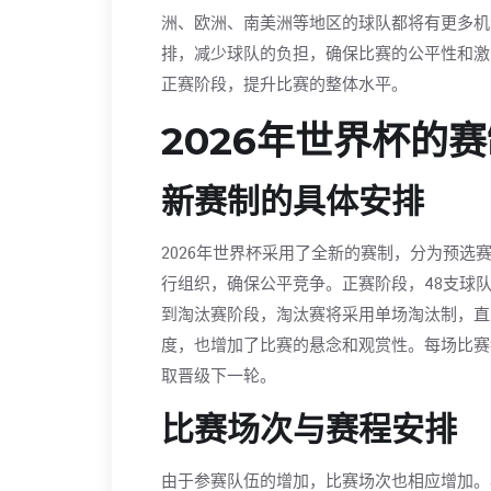
洲、欧洲、南美洲等地区的球队都将有更多机
排，减少球队的负担，确保比赛的公平性和激
正赛阶段，提升比赛的整体水平。
2026年世界杯的
新赛制的具体安排
2026年世界杯采用了全新的赛制，分为预
行组织，确保公平竞争。正赛阶段，48支球队
到淘汰赛阶段，淘汰赛将采用单场淘汰制，直
度，也增加了比赛的悬念和观赏性。每场比赛
取晋级下一轮。
比赛场次与赛程安排
由于参赛队伍的增加，比赛场次也相应增加。