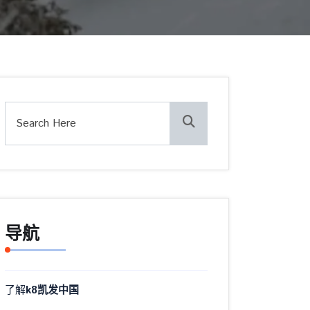
导航
了解
k8凯发中国