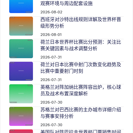
观赛环境与周边配套设施
2026-08-02
西班牙对沙特出线规则详解及世界杯晋
级形势分析
2026-08-01
荷兰日本世界杯比赛比分预测：关注比
赛关键因素与战术调整分析
2026-07-31
荷兰对日本比赛中射门次数变化趋势及
比赛中重要射门时刻
2026-07-31
英格兰对阵加纳比赛阵容出炉，核心球
员及战术布置深度解析
2026-07-30
苏格兰对巴西比赛的主办城市详细介绍
与赛事安排分析
2026-07-30
美国队对阵巴拉圭世界杯门票销售时间