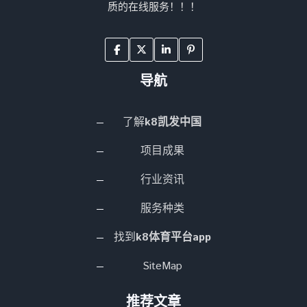
质的在线服务！！！
导航
了解
k8凯发中国
项目成果
行业资讯
服务种类
找到
k8体育平台app
SiteMap
推荐文章