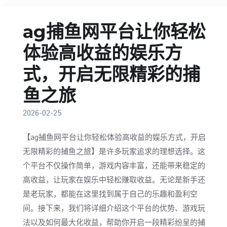
ag捕鱼网平台让你轻松
体验高收益的娱乐方
式，开启无限精彩的捕
鱼之旅
2026-02-25
【ag捕鱼网平台让你轻松体验高收益的娱乐方式，开启
无限精彩的捕鱼之旅】是许多玩家追求的理想选择。这
个平台不仅操作简单，游戏内容丰富，还能带来稳定的
高收益，让玩家在娱乐中轻松赚取收益。无论是新手还
是老玩家，都能在这里找到属于自己的乐趣和盈利空
间。接下来，我们将详细介绍这个平台的优势、游戏玩
法以及如何最大化收益，帮助你开启一段精彩纷呈的捕