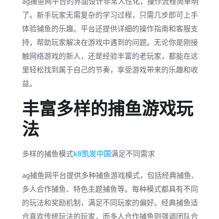
ag捕鱼网平台的界面设计非常人性化，操作流程简单明
了。新手玩家无需复杂的学习过程，只需几步即可上手
体验捕鱼的乐趣。平台还提供详细的操作指南和客服支
持，帮助玩家解决在游戏中遇到的问题。无论你是刚接
触网络游戏的新人，还是经验丰富的老玩家，都能在这
里轻松找到属于自己的节奏，享受游戏带来的乐趣和收
益。
丰富多样的捕鱼游戏玩
法
多样的捕鱼模式
k8凯发中国
满足不同需求
ag捕鱼网平台提供多种捕鱼游戏模式，包括经典捕鱼、
多人合作捕鱼、特色主题捕鱼等。每种模式都具有不同
的玩法和奖励机制，满足不同玩家的偏好。经典捕鱼适
合喜欢传统玩法的玩家，而多人合作捕鱼则强调团队合