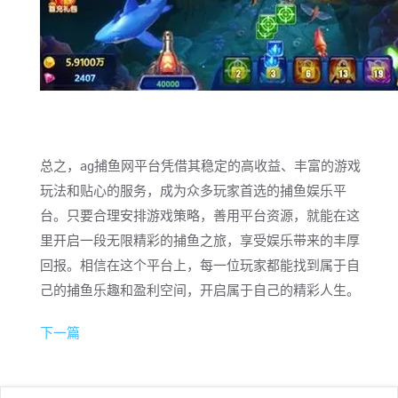
总之，ag捕鱼网平台凭借其稳定的高收益、丰富的游戏
玩法和贴心的服务，成为众多玩家首选的捕鱼娱乐平
台。只要合理安排游戏策略，善用平台资源，就能在这
里开启一段无限精彩的捕鱼之旅，享受娱乐带来的丰厚
回报。相信在这个平台上，每一位玩家都能找到属于自
己的捕鱼乐趣和盈利空间，开启属于自己的精彩人生。
下一篇