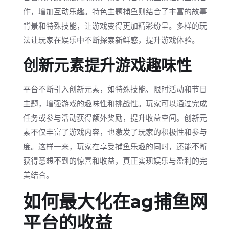
作，增加互动乐趣。特色主题捕鱼则结合了丰富的故事
背景和特殊技能，让游戏变得更加精彩纷呈。多样的玩
法让玩家在娱乐中不断探索新鲜感，提升游戏体验。
创新元素提升游戏趣味性
平台不断引入创新元素，如特殊技能、限时活动和节日
主题，增强游戏的趣味性和挑战性。玩家可以通过完成
任务或参与活动获得额外奖励，提升收益空间。创新元
素不仅丰富了游戏内容，也激发了玩家的积极性和参与
度。这样一来，玩家在享受捕鱼乐趣的同时，还能不断
获得意想不到的惊喜和收益，真正实现娱乐与盈利的完
美结合。
如何最大化在ag捕鱼网
平台的收益