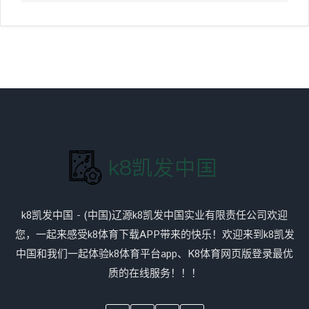
k8凯发中国 - (中国)辽源k8凯发中国实业有限责任公司欢迎
您，一起来感受k8体育下载APP带来的快乐！欢迎来到k8凯发
中国和我们一起体验k8体育平台app、K8体育网页版登录最优
质的在线服务！！！