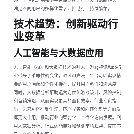
外，个性化定制和多平台联动成为行业发展的新趋势，
满足不同用户的多样化需求，推动行业持续繁荣。
技术趋势：创新驱动行
业变革
人工智能与大数据应用
人工智能（AI）和大数据技术的引入，为ag视讯和bb行
业带来了革命性的变化。通过AI算法，平台可以实现精
准的用户画像和个性化推荐，提升用户粘性和满意度。
同时，大数据分析帮助运营方优化游戏设计、风险控制
和营销策略，从而实现更高的盈利效率。行业专家指
出，未来AI将在反作弊、客户服务和内容创新等方面发
挥更大作用，推动行业向智能化、个性化方向发展。利
用大数据分析，行业还能更好地预测市场趋势，提前布