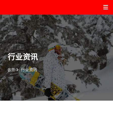
行业资讯
行业资讯
首页