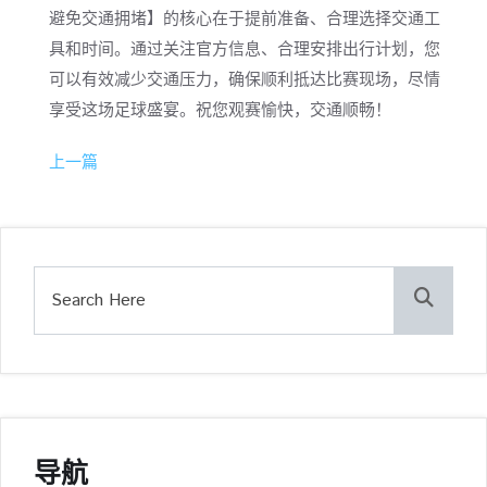
避免交通拥堵】的核心在于提前准备、合理选择交通工
具和时间。通过关注官方信息、合理安排出行计划，您
可以有效减少交通压力，确保顺利抵达比赛现场，尽情
享受这场足球盛宴。祝您观赛愉快，交通顺畅！
上一篇
导航