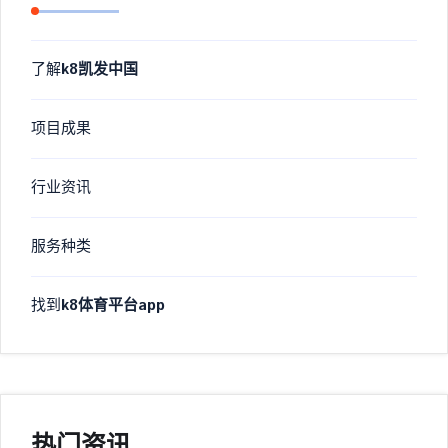
了解
k8凯发中国
项目成果
行业资讯
服务种类
找到
k8体育平台app
热门资讯