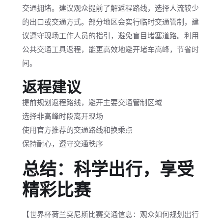
交通拥堵。建议观众提前了解返程路线，选择人流较少
的出口或交通方式。部分地区会实行临时交通管制，建
议遵守现场工作人员的指引，避免盲目堵塞道路。利用
公共交通工具返程，能更高效地避开堵车高峰，节省时
间。
返程建议
提前规划返程路线，避开主要交通管制区域
选择非高峰时段离开现场
使用官方推荐的交通路线和换乘点
保持耐心，遵守交通秩序
总结：科学出行，享受
精彩比赛
【世界杯荷兰突尼斯比赛交通信息：观众如何规划出行