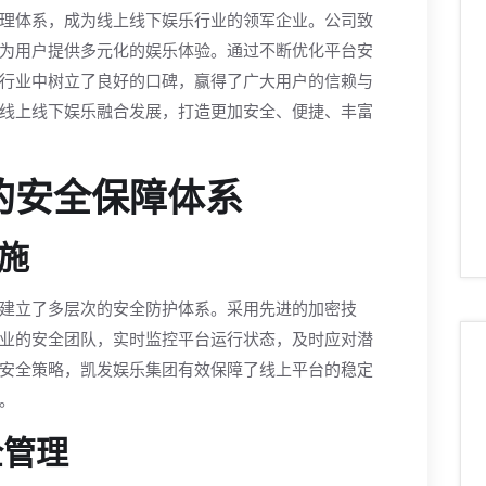
理体系，成为线上线下娱乐行业的领军企业。公司致
为用户提供多元化的娱乐体验。通过不断优化平台安
行业中树立了良好的口碑，赢得了广大用户的信赖与
线上线下娱乐融合发展，打造更加安全、便捷、丰富
的安全保障体系
措施
建立了多层次的安全防护体系。采用先进的加密技
业的安全团队，实时监控平台运行状态，及时应对潜
安全策略，凯发娱乐集团有效保障了线上平台的稳定
。
全管理