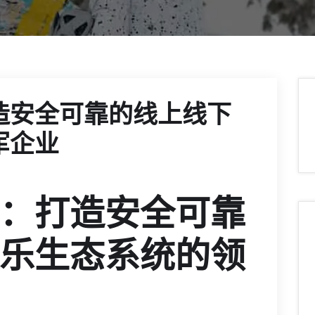
造安全可靠的线上线下
军企业
：打造安全可靠
乐生态系统的领