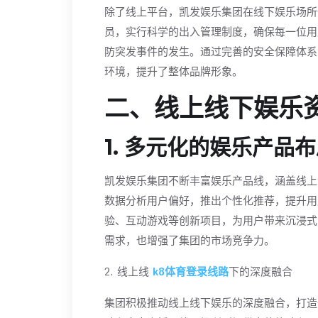
除了线上平台，凯发娱乐集团在线下娱乐场所
员，实行科学的出入管理制度，确保每一位用
防突发事件的发生。通过完善的安全保障体系
环境，提升了整体品牌形象。
二、线上线下娱乐
1. 多元化的娱乐产品
凯发娱乐集团不断丰富娱乐产品线，涵盖线上
数据分析用户偏好，推出个性化推荐，提升用
验、互动游戏等创新项目，为用户带来沉浸式
需求，也增强了集团的市场竞争力。
2. 线上线
k8体育登录线路
下的深度融合
集团积极推动线上线下娱乐的深度融合，打造