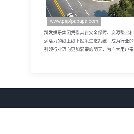
凯发娱乐集团凭借其在安全保障、资源整合和
满活力的线上线下娱乐生态系统，成为行业的
引领行业迈向更加繁荣的明天，为广大用户带
导航