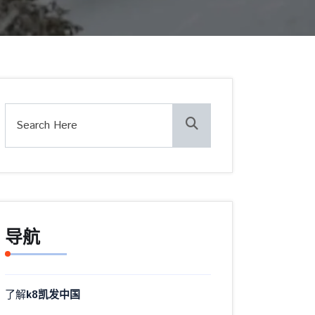
导航
了解
k8凯发中国