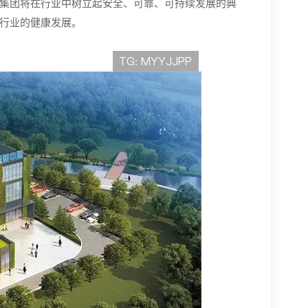
集团将在行业中树立起安全、可靠、可持续发展的典
行业的健康发展。