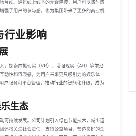
场互动。通过线上线下的无缝连接，用户可以随时随
增强了用户的参与感，也为集团带来了更多的商业机
与行业影响
发展
入，探索虚拟现实（VR）、增强现实（AR）等前沿
互动性和沉浸感，为用户带来更具吸引力的娱乐体
化用户服务和平台管理，推动行业的智能化升级，成为
娱乐生态
动可持续发展。公司计划引入绿色节能技术，减少运
团还将关注社会责任，支持公益项目，营造良好的企