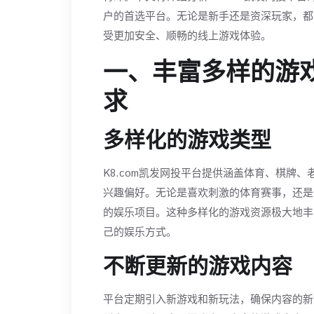
户的首选平台。无论是新手还是资深玩家，都
受更加安全、顺畅的线上游戏体验。
一、丰富多样的游
求
多样化的游戏类型
K8.com凯发网投平台提供涵盖体育、棋牌
兴趣偏好。无论是喜欢刺激的体育赛事，还是
的娱乐项目。这种多样化的游戏资源极大地丰
己的娱乐方式。
不断更新的游戏内容
平台定期引入新游戏和新玩法，确保内容的新