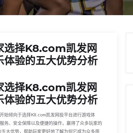
选择K8.com凯发网
乐体验的五大优势分析
选择K8.com凯发网
乐体验的五大优势分析
始倾向于选择K8.com凯发网投平台进行游戏体
服务、安全保障以及便捷的操作，赢得了众多玩家的
台的五大优势，帮助玩家更好地了解为何它成为众多用