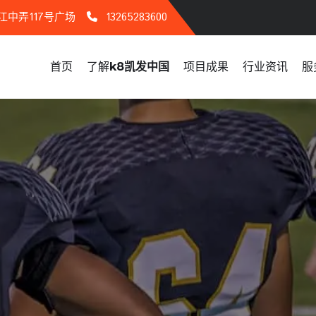
中弄117号广场
13265283600
首页
了解
k8凯发中国
项目成果
行业资讯
服