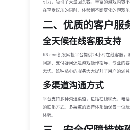
引力，吸引了大量回头客。丰富的游戏内容不
在享受娱乐的同时，体验到不断变化的游戏乐
二、优质的客户服
全天候在线客服支持
K8.com凯发网投平台提供24小时在线客
问题、支付疑问还是游戏操作指导，专业的客
无忧。这种贴心的服务大大提升了用户的满意
多渠道沟通方式
平台支持多种沟通渠道，包括在线聊天、电话
的联系方式。多渠道的支持体系确保每一位玩
体验。