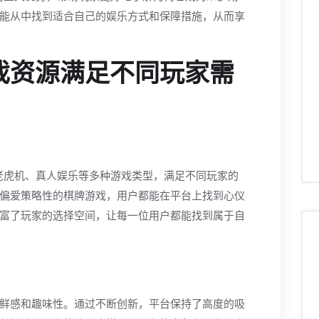
能从中找到适合自己的娱乐方式和保障措施，从而享
戏资源满足不同玩家需
、老虎机、真人娱乐等多种游戏类型，满足不同玩家的
偏爱策略性的棋牌游戏，用户都能在平台上找到心仪
富了玩家的选择空间，让每一位用户都能找到属于自
鲜感和趣味性。通过不断创新，平台保持了高度的吸