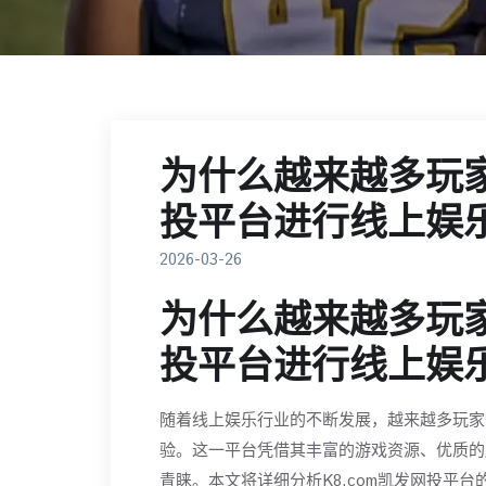
为什么越来越多玩家
投平台进行线上娱
2026-03-26
为什么越来越多玩家
投平台进行线上娱
随着线上娱乐行业的不断发展，越来越多玩家开
验。这一平台凭借其丰富的游戏资源、优质的
青睐。本文将详细分析K8.com凯发网投平