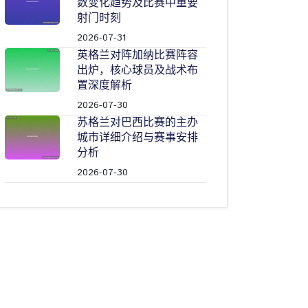
数变化趋势及比赛中重要
射门时刻
2026-07-31
英格兰对阵加纳比赛阵容
出炉，核心球员及战术布
置深度解析
2026-07-30
苏格兰对巴西比赛的主办
城市详细介绍与赛事安排
分析
2026-07-30