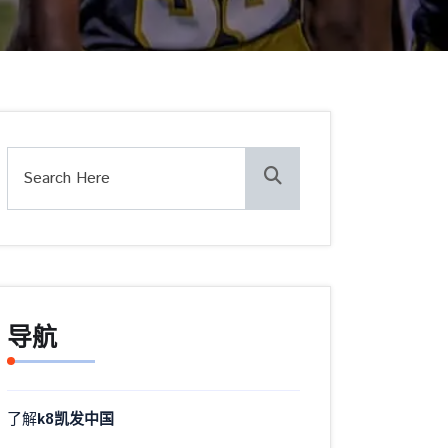
导航
了解
k8凯发中国