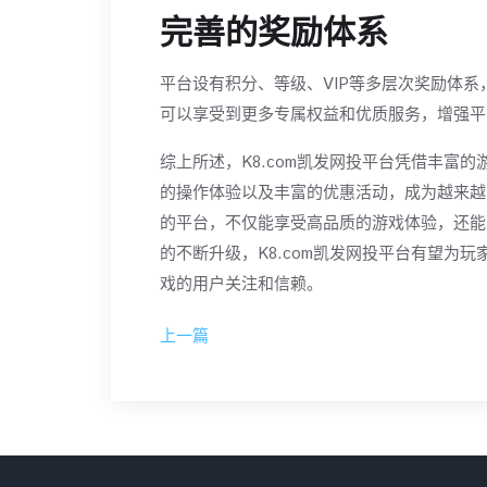
五、丰富的优惠活
k8体育平台app
多样的优惠促销
K8.com凯发网投平台定期推出各种优惠活
戏体验和获胜几率。这些优惠不仅增加了游戏