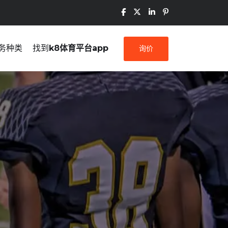
务种类
找到
k8体育平台app
询价