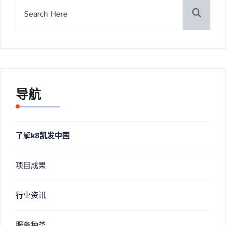
导航
了解
k8凯发中国
项目成果
行业资讯
服务种类