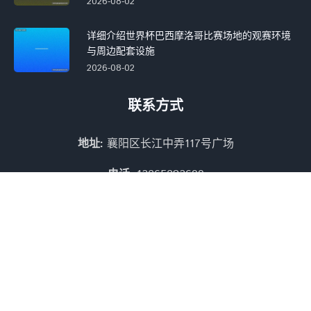
2026-08-02
详细介绍世界杯巴西摩洛哥比赛场地的观赛环境
与周边配套设施
2026-08-02
联系方式
地址:
襄阳区长江中弄117号广场
电话:
13265283600
邮箱:
k8f88comunopened@icloud.com
Copyright © 2026 - 版权所有
k8凯发中国 - (中国)辽源k8凯发中国
实业有限责任公司欢迎您