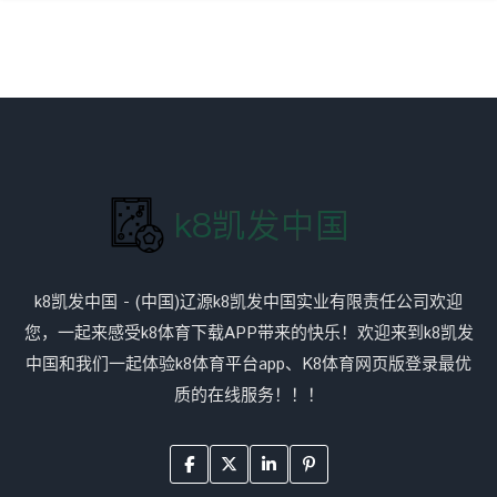
k8凯发中国 - (中国)辽源k8凯发中国实业有限责任公司欢迎
您，一起来感受k8体育下载APP带来的快乐！欢迎来到k8凯发
中国和我们一起体验k8体育平台app、K8体育网页版登录最优
质的在线服务！！！