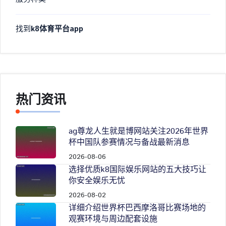
找到
k8体育平台app
热门资讯
ag尊龙人生就是博网站关注2026年世界
杯中国队参赛情况与备战最新消息
2026-08-06
选择优质k8国际娱乐网站的五大技巧让
你安全娱乐无忧
2026-08-02
详细介绍世界杯巴西摩洛哥比赛场地的
观赛环境与周边配套设施