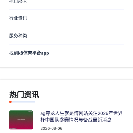
项目成果
行业资讯
服务种类
找到
k8体育平台app
热门资讯
ag尊龙人生就是博网站关注2026年世界
杯中国队参赛情况与备战最新消息
2026-08-06