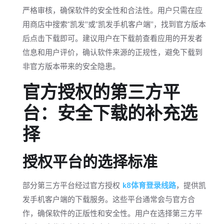
严格审核，确保软件的安全性和合法性。用户只需在应
用商店中搜索“凯发”或“凯发手机客户端”，找到官方版本
后点击下载即可。建议用户在下载前查看应用的开发者
信息和用户评价，确认软件来源的正规性，避免下载到
非官方版本带来的安全隐患。
官方授权的第三方平
台：安全下载的补充选
择
授权平台的选择标准
部分第三方平台经过官方授权
k8体育登录线路
，提供凯
发手机客户端的下载服务。这些平台通常会与官方合
作，确保软件的正版性和安全性。用户在选择第三方平