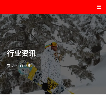
行业资讯
行业资讯
首页