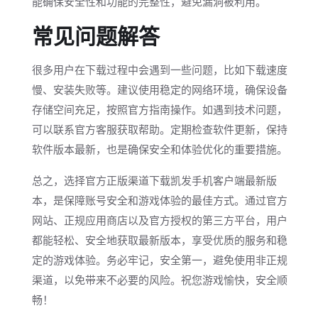
能确保安全性和功能的完整性，避免漏洞被利用。
常见问题解答
很多用户在下载过程中会遇到一些问题，比如下载速度
慢、安装失败等。建议使用稳定的网络环境，确保设备
存储空间充足，按照官方指南操作。如遇到技术问题，
可以联系官方客服获取帮助。定期检查软件更新，保持
软件版本最新，也是确保安全和体验优化的重要措施。
总之，选择官方正版渠道下载凯发手机客户端最新版
本，是保障账号安全和游戏体验的最佳方式。通过官方
网站、正规应用商店以及官方授权的第三方平台，用户
都能轻松、安全地获取最新版本，享受优质的服务和稳
定的游戏体验。务必牢记，安全第一，避免使用非正规
渠道，以免带来不必要的风险。祝您游戏愉快，安全顺
畅！