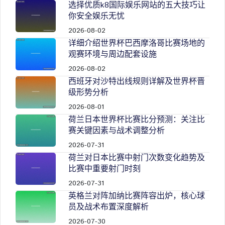
选择优质k8国际娱乐网站的五大技巧让
你安全娱乐无忧
2026-08-02
详细介绍世界杯巴西摩洛哥比赛场地的
观赛环境与周边配套设施
2026-08-02
西班牙对沙特出线规则详解及世界杯晋
级形势分析
2026-08-01
荷兰日本世界杯比赛比分预测：关注比
赛关键因素与战术调整分析
2026-07-31
荷兰对日本比赛中射门次数变化趋势及
比赛中重要射门时刻
2026-07-31
英格兰对阵加纳比赛阵容出炉，核心球
员及战术布置深度解析
2026-07-30