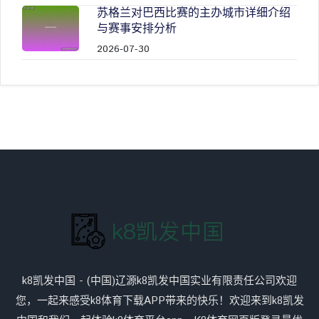
苏格兰对巴西比赛的主办城市详细介绍
与赛事安排分析
2026-07-30
k8凯发中国 - (中国)辽源k8凯发中国实业有限责任公司欢迎
您，一起来感受k8体育下载APP带来的快乐！欢迎来到k8凯发