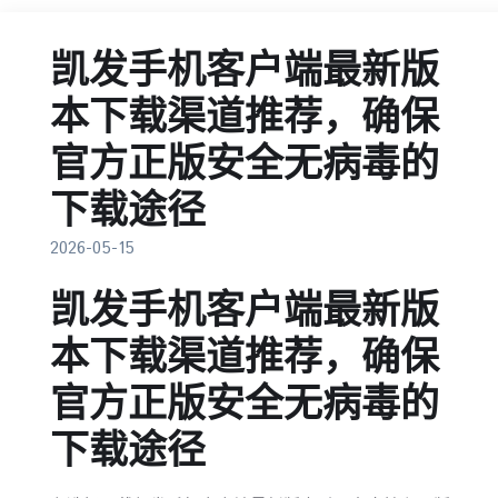
凯发手机客户端最新版
本下载渠道推荐，确保
官方正版安全无病毒的
下载途径
2026-05-15
凯发手机客户端最新版
本下载渠道推荐，确保
官方正版安全无病毒的
下载途径