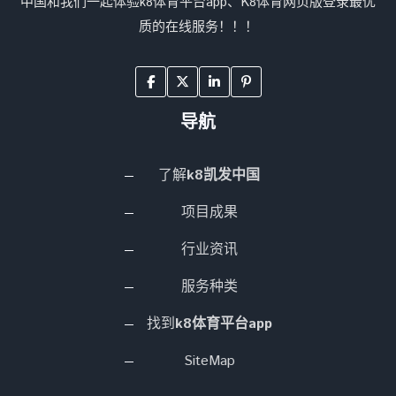
中国和我们一起体验k8体育平台app、K8体育网页版登录最优
质的在线服务！！！
导航
了解
k8凯发中国
项目成果
行业资讯
服务种类
找到
k8体育平台app
SiteMap