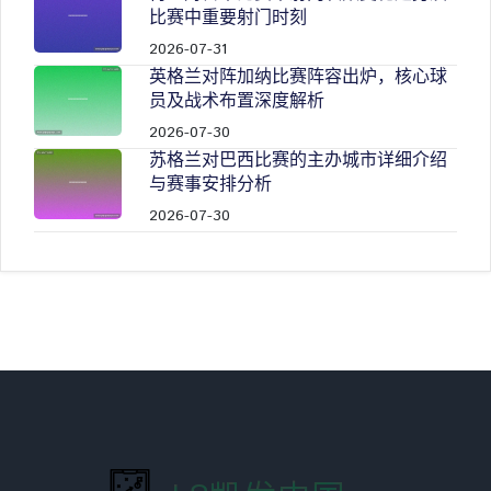
比赛中重要射门时刻
2026-07-31
英格兰对阵加纳比赛阵容出炉，核心球
员及战术布置深度解析
2026-07-30
苏格兰对巴西比赛的主办城市详细介绍
与赛事安排分析
2026-07-30