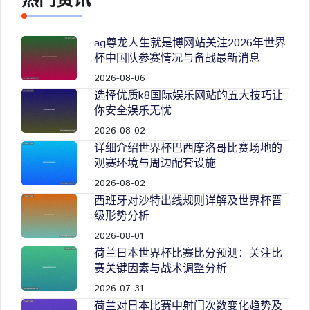
ag尊龙人生就是博网站关注2026年世界
杯中国队参赛情况与备战最新消息
2026-08-06
选择优质k8国际娱乐网站的五大技巧让
你安全娱乐无忧
2026-08-02
详细介绍世界杯巴西摩洛哥比赛场地的
观赛环境与周边配套设施
2026-08-02
西班牙对沙特出线规则详解及世界杯晋
级形势分析
2026-08-01
荷兰日本世界杯比赛比分预测：关注比
赛关键因素与战术调整分析
2026-07-31
荷兰对日本比赛中射门次数变化趋势及