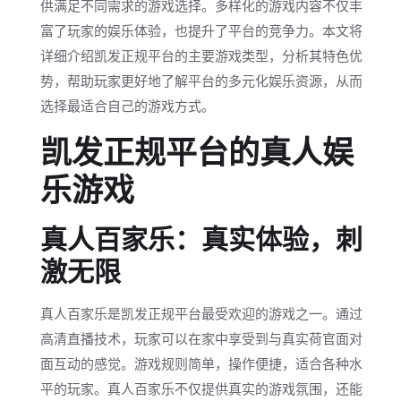
供满足不同需求的游戏选择。多样化的游戏内容不仅丰
富了玩家的娱乐体验，也提升了平台的竞争力。本文将
详细介绍凯发正规平台的主要游戏类型，分析其特色优
势，帮助玩家更好地了解平台的多元化娱乐资源，从而
选择最适合自己的游戏方式。
凯发正规平台的真人娱
乐游戏
真人百家乐：真实体验，刺
激无限
真人百家乐是凯发正规平台最受欢迎的游戏之一。通过
高清直播技术，玩家可以在家中享受到与真实荷官面对
面互动的感觉。游戏规则简单，操作便捷，适合各种水
平的玩家。真人百家乐不仅提供真实的游戏氛围，还能