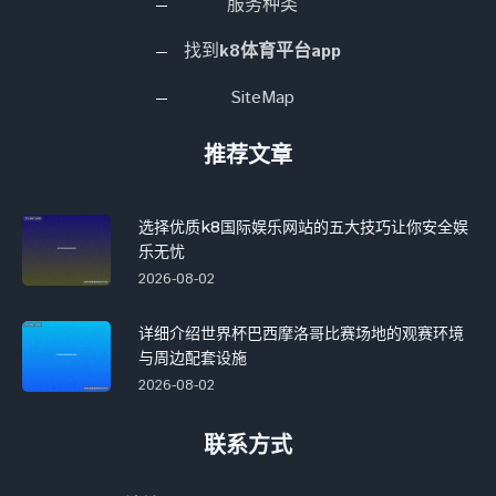
服务种类
找到
k8体育平台app
SiteMap
推荐文章
选择优质k8国际娱乐网站的五大技巧让你安全娱
乐无忧
2026-08-02
详细介绍世界杯巴西摩洛哥比赛场地的观赛环境
与周边配套设施
2026-08-02
联系方式