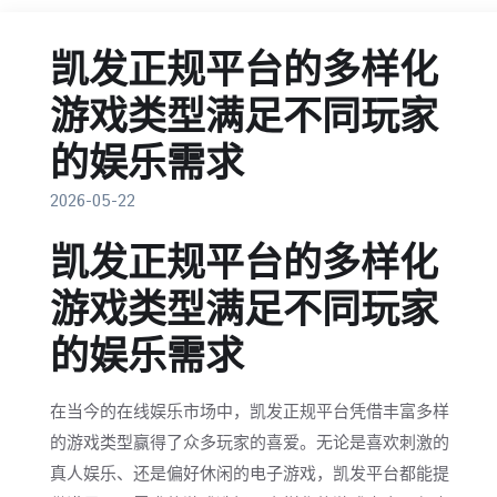
凯发正规平台的多样化
游戏类型满足不同玩家
的娱乐需求
2026-05-22
凯发正规平台的多样化
游戏类型满足不同玩家
的娱乐需求
在当今的在线娱乐市场中，凯发正规平台凭借丰富多样
的游戏类型赢得了众多玩家的喜爱。无论是喜欢刺激的
真人娱乐、还是偏好休闲的电子游戏，凯发平台都能提